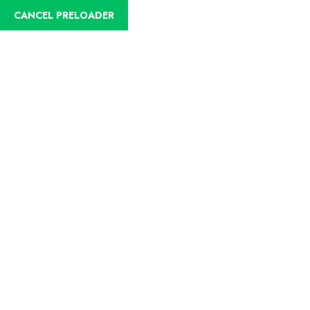
CANCEL PRELOADER
info@betomatours
Sobre nosotros
Via
Tag:Set