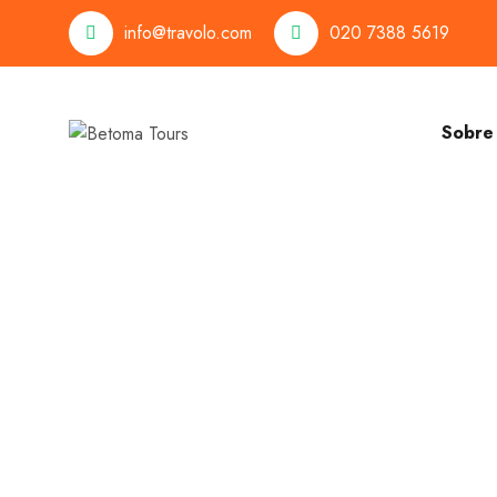
info@travolo.com
020 7388 5619
Sobre