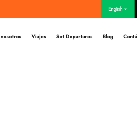
English
 nosotros
Viajes
Set Departures
Blog
Contá